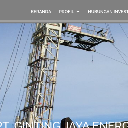
BERANDA
PROFIL
HUBUNGAN INVES
PT. GINTING JAYA ENERG
PT. GINTING JAYA ENERG