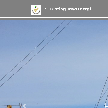
PT
.
Ginting Jaya Energi